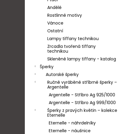
LEDŇÁČEK
l
Andělé
1 200 Kč
Rostlinné motivy
Vánoce
Ostatní
Lampy tiffany technikou
Zrcadla tvořená tiffany
technikou
Skleněné lampy tiffany - katalog
Šperky
Autorské šperky
Ručně vyráběné stříbrné šperky –
Argentelle
Argentelle - Stříbro Ag 925/1000
Argentelle - Stříbro Ag 999/1000
Šperky z pravých květin – kolekce
Eternelle
Eternelle - náhrdelníky
Eternelle - náušnice