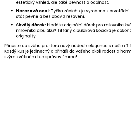
estetický vzhled, ale také pevnost a odolnost.
Nerezová ocel:
Tyčka zápichu je vyrobena z prvotřídní n
stát pevně a bez obav z rezavění.
Skvělý dárek:
Hledáte originální dárek pro milovníka kv
milovníka cibuláku? Tiffany cibuláková kočička je dokon
originality.
Přineste do svého prostoru nový nádech elegance s naším Ti
Každý kus je jedinečný a přináší do vašeho okolí radost a harmo
svým květinám ten správný šmrnc!