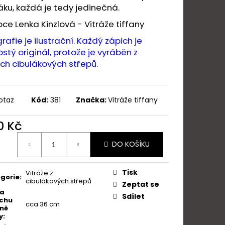
LLE ORCHIDEJ
áku, každá je tedy jedinečná.
bce Lenka Kinzlová -
Vitráže tiffany
rafie je ilustrační. Každý zápich je
stý originál, protože je vyráběn z
ch cibulákových střepů.
otaz
Kód:
381
Značka:
Vitráže tiffany
0 Kč
ná
DO KOŠÍKU
:
Tisk
Vitráže z
gorie
:
cibulákových střepů
Zeptat se
ka
Sdílet
chu
cca 36 cm
ně
y
: