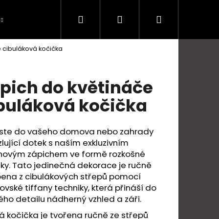
Hledat
Přihlášení
Nákupní
 cibuláková kočička
košík
pich do květináče
buláková kočička
este do vašeho domova nebo zahrady
lující dotek s naším exkluzivním
inovým zápichem ve formě rozkošné
ky. Tato jedinečná dekorace je ručně
bena z cibulákových střepů pomocí
Následující
ovské tiffany techniky, která přináší do
ho detailu nádherný vzhled a záři.
 kočička je tvořena ručně ze střepů