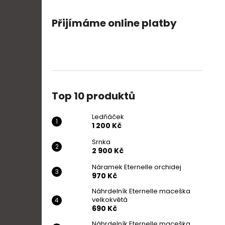
Přijímáme online platby
Top 10 produktů
Ledňáček
1 200 Kč
Srnka
2 900 Kč
Náramek Eternelle orchidej
970 Kč
Náhrdelník Eternelle maceška
velkokvětá
690 Kč
Náhrdelník Eternelle maceška