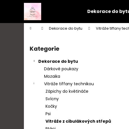
K
Přejít
na
o
Dekorace do byt
obsah
Zpět
Zpět
š
do
do
í
Domů
Dekorace do bytu
Vitráže tiffany te
k
obchodu
obchodu
P
o
Kategorie
Přeskočit
s
kategorie
t
Dekorace do bytu
r
Dárkové poukazy
a
Mozaika
n
Vitráže tiffany technikou
n
Zápichy do květináče
í
Svícny
p
Kočky
a
Psi
n
Vitráže z cibulákových střepů
e
Ptáci