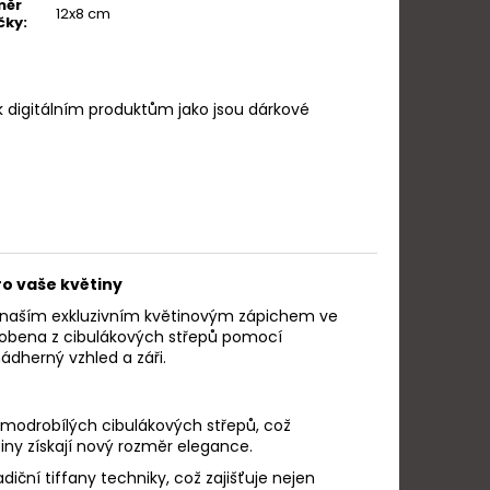
měr
12x8 cm
čky
:
k digitálním produktům jako jsou dárkové
ro vaše květiny
s naším exkluzivním květinovým zápichem ve
yrobena z cibulákových střepů pomocí
nádherný vzhled a záři.
 modrobílých cibulákových střepů, což
iny získají nový rozměr elegance.
diční tiffany techniky, což zajišťuje nejen