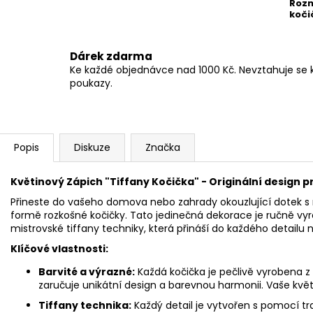
Roz
koči
Dárek zdarma
Ke každé objednávce nad 1000 Kč. Nevztahuje se 
poukazy.
Popis
Diskuze
Značka
Květinový Zápich "Tiffany Kočička" - Originální design p
Přineste do vašeho domova nebo zahrady okouzlující dotek 
formě rozkošné kočičky. Tato jedinečná dekorace je ručně v
mistrovské tiffany techniky, která přináší do každého detailu 
Klíčové vlastnosti:
Barvité a výrazné:
Každá kočička je pečlivě vyrobena z
zaručuje unikátní design a barevnou harmonii. Vaše květ
Tiffany technika:
Každý detail je vytvořen s pomocí tra