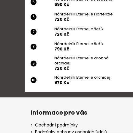
590 Kč
Náhrdelník Eternelle Hortenzie
720 Kč
Náhrdelník Eternelle šeřík
720 Kč
Náhrdelník Eternelle šeřík
790 Kč
Náhrdelník Eternelle drobná
orchidej
720 Kč
Náhrdelník Eternelle orchidej
970 Kč
Z
á
Informace pro vás
p
a
Obchodní podmínky
t
Podmínky ochrany osobních údajů