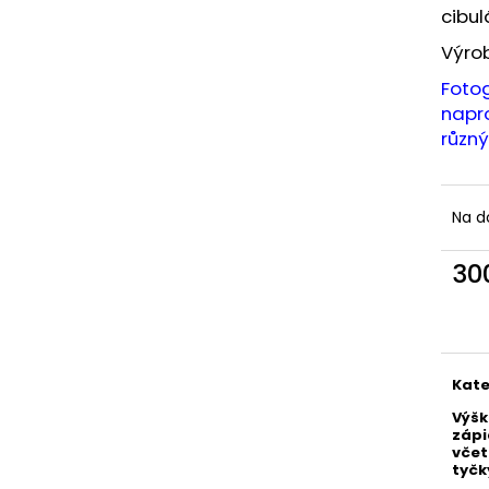
SRNKA
NÁRAMEK ETERNE
cibul
2 900 Kč
970 Kč
Výro
Fotog
napro
různý
Na d
30
Měr
cena
Kate
Výš
zápi
včet
tyčk