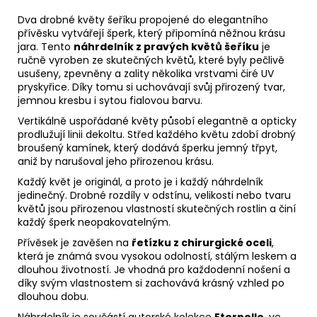
Dva drobné květy šeříku propojené do elegantního
přívěsku vytvářejí šperk, který připomíná něžnou krásu
jara. Tento
náhrdelník z pravých květů šeříku
je
ručně vyroben ze skutečných květů, které byly pečlivě
usušeny, zpevněny a zality několika vrstvami čiré UV
pryskyřice. Díky tomu si uchovávají svůj přirozený tvar,
jemnou kresbu i sytou fialovou barvu.
Vertikálně uspořádané květy působí elegantně a opticky
prodlužují linii dekoltu. Střed každého květu zdobí drobný
broušený kamínek, který dodává šperku jemný třpyt,
aniž by narušoval jeho přirozenou krásu.
Každý květ je originál, a proto je i každý náhrdelník
jedinečný. Drobné rozdíly v odstínu, velikosti nebo tvaru
květů jsou přirozenou vlastností skutečných rostlin a činí
každý šperk neopakovatelným.
Přívěsek je zavěšen na
řetízku z chirurgické oceli
,
která je známá svou vysokou odolností, stálým leskem a
dlouhou životností. Je vhodná pro každodenní nošení a
díky svým vlastnostem si zachovává krásný vzhled po
dlouhou dobu.