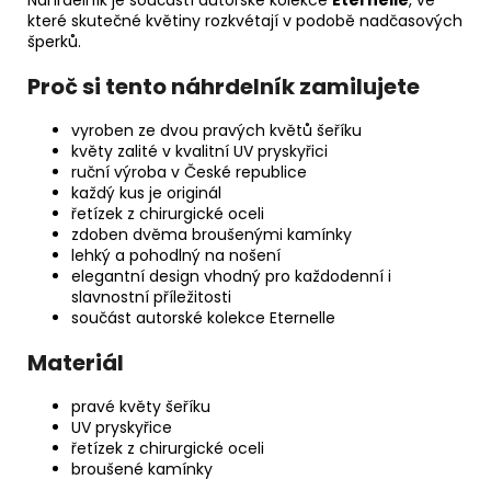
Náhrdelník je součástí autorské kolekce
Eternelle
, ve
které skutečné květiny rozkvétají v podobě nadčasových
šperků.
Proč si tento náhrdelník zamilujete
vyroben ze dvou pravých květů šeříku
květy zalité v kvalitní UV pryskyřici
ruční výroba v České republice
každý kus je originál
řetízek z chirurgické oceli
zdoben dvěma broušenými kamínky
lehký a pohodlný na nošení
elegantní design vhodný pro každodenní i
slavnostní příležitosti
součást autorské kolekce Eternelle
Materiál
pravé květy šeříku
UV pryskyřice
řetízek z chirurgické oceli
broušené kamínky