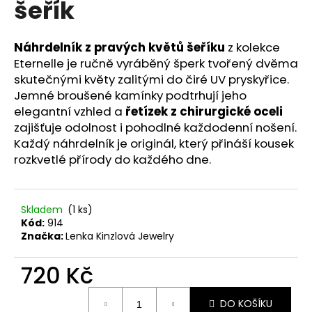
šeřík
a
j
Náhrdelník z pravých květů šeříku
z kolekce
í
Eternelle je ručně vyráběný šperk tvořený dvěma
t
skutečnými květy zalitými do čiré UV pryskyřice.
?
Jemné broušené kamínky podtrhují jeho
elegantní vzhled a
řetízek z chirurgické oceli
zajišťuje odolnost i pohodlné každodenní nošení.
Každý náhrdelník je originál, který přináší kousek
rozkvetlé přírody do každého dne.
HLEDAT
Skladem
(1 ks)
D
Kód:
914
o
Značka:
Lenka Kinzlová Jewelry
p
o
720 Kč
r
Měrná
u
DO KOŠÍKU
cena: