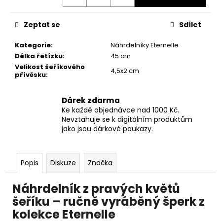
č
u
j
Zeptat se
Sdílet
e
m
Kategorie
:
Náhrdelníky Eternelle
e
Délka řetízku
:
45 cm
Velikost šeříkového
4,5x2 cm
přívěsku
:
NÁHRDELNÍK
ETERNELLE
Dárek zdarma
MACEŠKA
VELKOKVĚTÁ
Ke každé objednávce nad 1000 Kč.
Nevztahuje se k digitálním produktům
690
jako jsou dárkové poukazy.
Kč
Popis
Diskuze
Značka
Náhrdelník z pravých květů
šeříku – ručně vyráběný šperk z
kolekce Eternelle