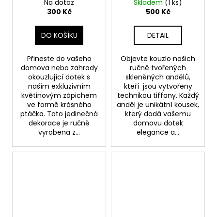
Na dotaz
Skladem
(1 ks)
300 Kč
500 Kč
DO KOŠÍKU
DETAIL
Přineste do vašeho
Objevte kouzlo našich
domova nebo zahrady
ručně tvořených
okouzlující dotek s
skleněných andělů,
naším exkluzivním
kteří jsou vytvořeny
květinovým zápichem
technikou tiffany. Každý
ve formě krásného
anděl je unikátní kousek,
ptáčka. Tato jedinečná
který dodá vašemu
dekorace je ručně
domovu dotek
vyrobena z...
elegance a...