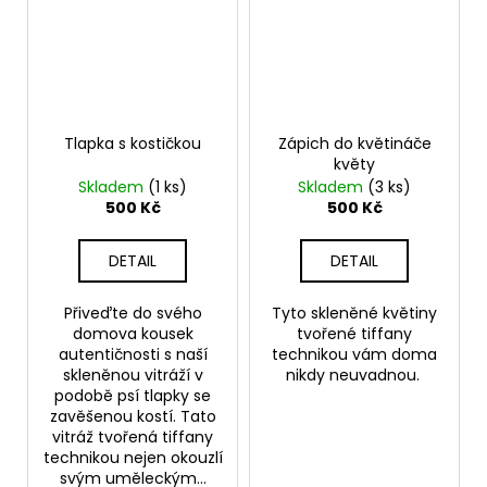
Tlapka s kostičkou
Zápich do květináče
květy
Skladem
(1 ks)
Skladem
(3 ks)
500 Kč
500 Kč
DETAIL
DETAIL
Přiveďte do svého
Tyto skleněné květiny
domova kousek
tvořené tiffany
autentičnosti s naší
technikou vám doma
skleněnou vitráží v
nikdy neuvadnou.
podobě psí tlapky se
zavěšenou kostí. Tato
vitráž tvořená tiffany
technikou nejen okouzlí
svým uměleckým...