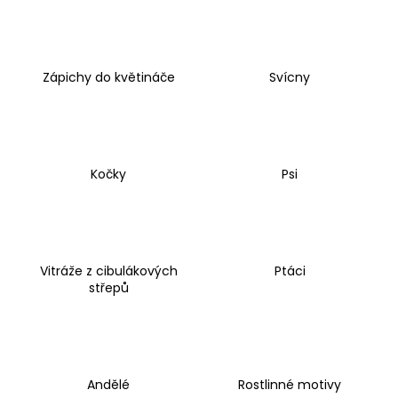
č
u
j
e
Zápichy do květináče
Svícny
m
e
NÁHRDELNÍK
ETERNELLE
Kočky
Psi
DROBNÁ
ORCHIDEJ
720
Kč
Vitráže z cibulákových
Ptáci
střepů
Andělé
Rostlinné motivy