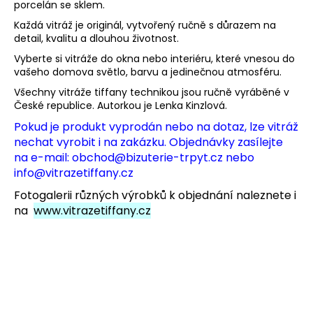
porcelán se sklem.
a
Každá vitráž je originál, vytvořený ručně s důrazem na
j
detail, kvalitu a dlouhou životnost.
í
Vyberte si vitráže do okna nebo interiéru, které vnesou do
t
vašeho domova světlo, barvu a jedinečnou atmosféru.
?
Všechny vitráže tiffany technikou jsou ručně vyráběné v
České republice. Autorkou je Lenka Kinzlová.
Pokud je produkt vyprodán nebo na dotaz, lze vitráž
nechat vyrobit i na zakázku. Objednávky zasílejte
na e-mail:
obchod@bizuterie-trpyt.cz
nebo
HLEDAT
info@vitrazetiffany.cz
Fotogalerii různých výrobků k objednání naleznete i
na
www.vitrazetiffany.cz
D
o
p
o
r
u