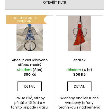
n
OTEVŘÍT FILTR
í
p
V
DOSTUPNOST A
r
ODESLÁNÍ
ý
o
p
d
i
u
s
k
p
t
r
ů
o
Anděl z cibulákového
Andílek
střepu modrý
d
Skladem
(8 ks)
Skladem
(4 ks)
u
300 Kč
300 Kč
k
t
DETAIL
DETAIL
ů
Jak se říká, střepy
Skleněný andílek ručně
přinášejí štěstí a v
vyrobený tiffany
tomto případě i krásu.
technikou z nádherného