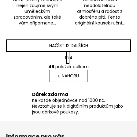
nejen zaujme svým
neodolatelnou
uměleckým
atmosféru a radost z
zpracováním, ale také
dobrého pití. Tento
vám připomene...
originální kousek ruční...
NAČÍST 12 DALŠÍCH
S
1
4
t
O
r
46
položek celkem
v
á
NAHORU
l
n
k
á
o
d
Dárek zdarma
v
a
á
Ke každé objednávce nad 1000 Kč.
c
n
Nevztahuje se k digitálním produktům jako
í
í
jsou dárkové poukazy.
p
Z
r
v
á
Informace pro vás