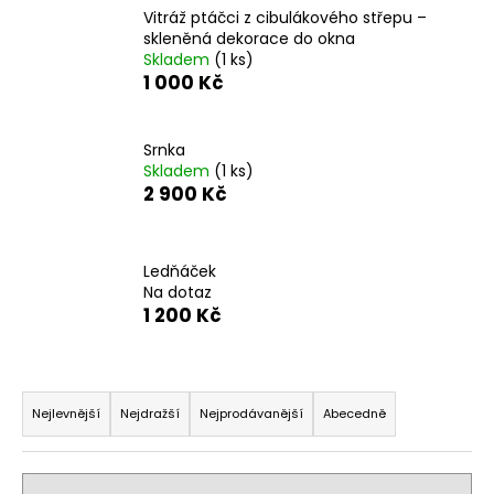
Vitráž ptáčci z cibulákového střepu –
skleněná dekorace do okna
Skladem
(1 ks)
1 000 Kč
Srnka
Skladem
(1 ks)
2 900 Kč
Ledňáček
Na dotaz
1 200 Kč
Ř
a
Nejlevnější
Nejdražší
Nejprodávanější
Abecedně
z
e