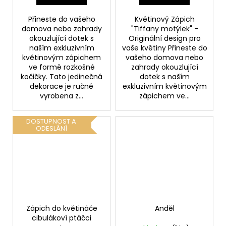
Přineste do vašeho
Květinový Zápich
domova nebo zahrady
"Tiffany motýlek" -
okouzlující dotek s
Originální design pro
naším exkluzivním
vaše květiny Přineste do
květinovým zápichem
vašeho domova nebo
ve formě rozkošné
zahrady okouzlující
kočičky. Tato jedinečná
dotek s naším
dekorace je ručně
exkluzivním květinovým
vyrobena z...
zápichem ve...
DOSTUPNOST A
ODESLÁNÍ
Zápich do květináče
Anděl
cibulákoví ptáčci