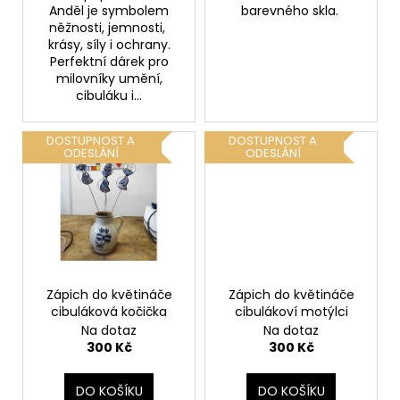
Anděl je symbolem
barevného skla.
něžnosti, jemnosti,
krásy, síly i ochrany.
Perfektní dárek pro
milovníky umění,
cibuláku i...
DOSTUPNOST A
DOSTUPNOST A
ODESLÁNÍ
ODESLÁNÍ
Zápich do květináče
Zápich do květináče
cibuláková kočička
cibulákoví motýlci
Na dotaz
Na dotaz
300 Kč
300 Kč
DO KOŠÍKU
DO KOŠÍKU