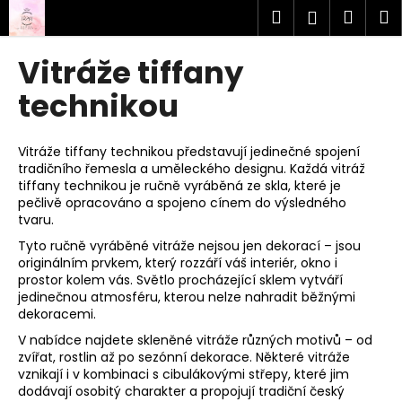
K
Přejít
Hledat
Náku
M
Přihlášen
na
o
obsah
Zpět
Zpět
košík
š
Vitráže tiffany
í
C
technikou
k
o
p
Vitráže tiffany technikou představují jedinečné spojení
o
tradičního řemesla a uměleckého designu. Každá vitráž
tiffany technikou je ručně vyráběná ze skla, které je
t
pečlivě opracováno a spojeno cínem do výsledného
ř
tvaru.
e
Tyto ručně vyráběné vitráže nejsou jen dekorací – jsou
b
originálním prvkem, který rozzáří váš interiér, okno i
u
prostor kolem vás. Světlo procházející sklem vytváří
jedinečnou atmosféru, kterou nelze nahradit běžnými
j
dekoracemi.
e
V nabídce najdete skleněné vitráže různých motivů – od
t
zvířat, rostlin až po sezónní dekorace. Některé vitráže
e
vznikají i v kombinaci s cibulákovými střepy, které jim
dodávají osobitý charakter a propojují tradiční český
n