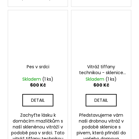
Pes v srdci
Vitráž tiffany
technikou - sklenice
piva
Skladem
(1 ks)
Skladem
(1 ks)
600 Kč
600 Kč
DETAIL
DETAIL
Zachyťte lásku k
Představujeme vám
domácím mazlíčkům s
naši drobnou vitráž v
naší skleněnou vitráží v
podobě sklenice s
podobě psa v srdci. Tato
pivem, která přináší do
vitráž tiffany technikou
vašeho domova