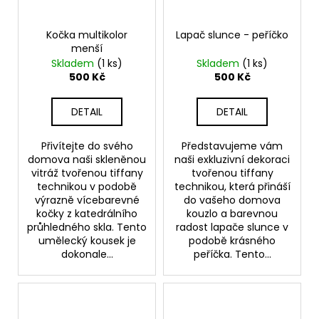
Kočka multikolor
Lapač slunce - peříčko
menší
Skladem
(1 ks)
Skladem
(1 ks)
500 Kč
500 Kč
DETAIL
DETAIL
Přivítejte do svého
Představujeme vám
domova naši skleněnou
naši exkluzivní dekoraci
vitráž tvořenou tiffany
tvořenou tiffany
technikou v podobě
technikou, která přináší
výrazně vícebarevné
do vašeho domova
kočky z katedrálního
kouzlo a barevnou
průhledného skla. Tento
radost lapače slunce v
umělecký kousek je
podobě krásného
dokonale...
peříčka. Tento...