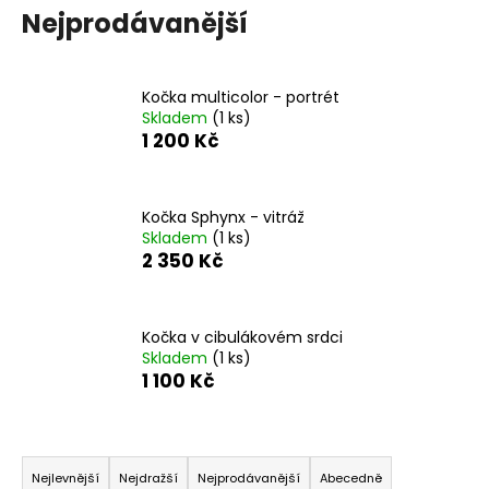
Nejprodávanější
a
j
í
Kočka multicolor - portrét
t
Skladem
(1 ks)
?
1 200 Kč
Kočka Sphynx - vitráž
Skladem
(1 ks)
HLEDAT
2 350 Kč
Kočka v cibulákovém srdci
D
Skladem
(1 ks)
o
1 100 Kč
p
o
r
Ř
u
a
Nejlevnější
Nejdražší
Nejprodávanější
Abecedně