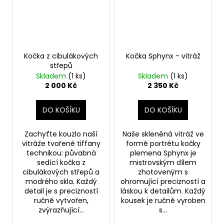
Kočka z cibulákových
Kočka Sphynx - vitráž
střepů
Skladem
(1 ks)
Skladem
(1 ks)
2 000 Kč
2 350 Kč
DO KOŠÍKU
DO KOŠÍKU
Zachyťte kouzlo naší
Naše skleněná vitráž ve
vitráže tvořené tiffany
formě portrétu kočky
technikou: půvabná
plemena Sphynx je
sedící kočka z
mistrovským dílem
cibulákových střepů a
zhotoveným s
modrého skla. Každý
ohromující precizností a
detail je s precizností
láskou k detailům. Každý
ručně vytvořen,
kousek je ručně vyroben
zvýrazňující...
s...