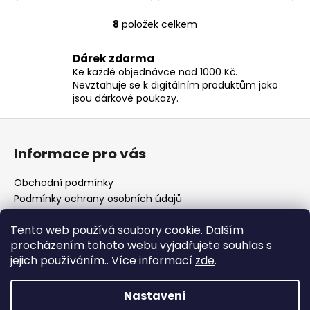
8
položek celkem
O
v
Dárek zdarma
l
Ke každé objednávce nad 1000 Kč.
á
Nevztahuje se k digitálním produktům jako
d
jsou dárkové poukazy.
a
c
Z
í
á
p
Informace pro vás
p
r
a
v
Obchodní podmínky
t
k
Podmínky ochrany osobních údajů
y
í
Vzorový formulář odstoupení od smlouvy
v
Tento web používá soubory cookie. Dalším
Kontakty
ý
procházením tohoto webu vyjadřujete souhlas s
Blog
p
jejich používáním.. Více informací
zde
.
České puncovní značky
i
s
Nastavení
u
Vytvořil Shoptet