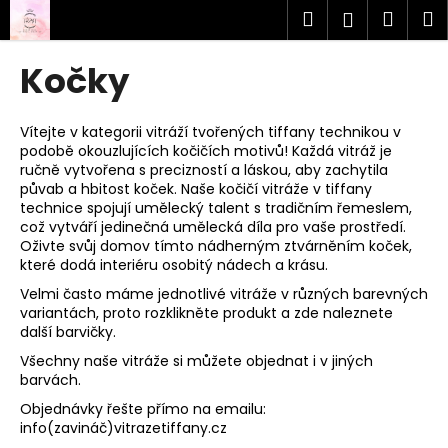
K
Přejít
Hledat
Náku
M
Přihlášen
na
o
obsah
Zpět
Zpět
košík
š
Kočky
í
C
k
o
Vítejte v kategorii vitráží tvořených tiffany technikou v
podobě okouzlujících kočičích motivů! Každá vitráž je
p
ručně vytvořena s precizností a láskou, aby zachytila
o
půvab a hbitost koček. Naše kočičí vitráže v tiffany
t
technice spojují umělecký talent s tradičním řemeslem,
což vytváří jedinečná umělecká díla pro vaše prostředí.
ř
Oživte svůj domov tímto nádherným ztvárněním koček,
e
které dodá interiéru osobitý nádech a krásu.
b
Velmi často máme jednotlivé vitráže v různých barevných
u
variantách, proto rozklikněte produkt a zde naleznete
další barvičky.
j
Všechny naše vitráže si můžete objednat i v jiných
e
barvách.
t
Objednávky řešte přímo na emailu:
e
info(zavináč)vitrazetiffany.cz
n