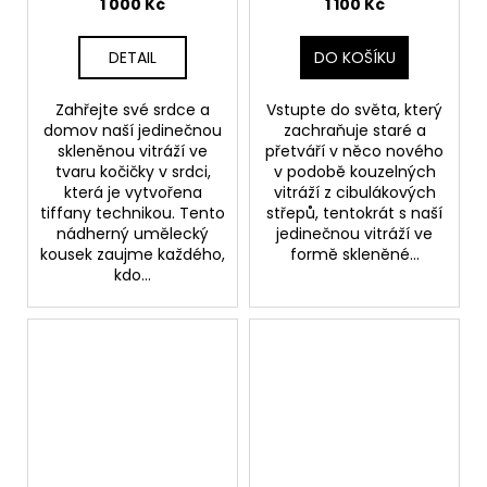
1 000 Kč
1 100 Kč
DETAIL
DO KOŠÍKU
Zahřejte své srdce a
Vstupte do světa, který
domov naší jedinečnou
zachraňuje staré a
skleněnou vitráží ve
přetváří v něco nového
tvaru kočičky v srdci,
v podobě kouzelných
která je vytvořena
vitráží z cibulákových
tiffany technikou. Tento
střepů, tentokrát s naší
nádherný umělecký
jedinečnou vitráží ve
kousek zaujme každého,
formě skleněné...
kdo...