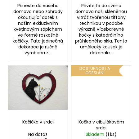
Přineste do vašeho
Přivítejte do svého
domova nebo zahrady
domova naši skleněnou
okouzlující dotek s
vitráž tvořenou tiffany
naším exkluzivním
technikou v podobě
květinovým zápichem
výrazně vícebarevné
ve formě rozkošné
kočky z katedrálního
kočičky. Tato jedinečná
průhledného skla. Tento
dekorace je ručně
umělecký kousek je
vyrobena z...
dokonale...
DOSTUPNOST A
ODESLÁNÍ
Kočička v srdci
Kočka v cibulákovém
srdci
Na dotaz
Skladem
(1 ks)