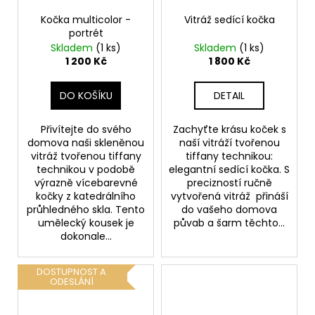
Kočka multicolor -
Vitráž sedící kočka
portrét
Skladem
(1 ks)
Skladem
(1 ks)
1 200 Kč
1 800 Kč
DO KOŠÍKU
DETAIL
Přivítejte do svého
Zachyťte krásu koček s
domova naši skleněnou
naší vitráží tvořenou
vitráž tvořenou tiffany
tiffany technikou:
technikou v podobě
elegantní sedící kočka. S
výrazně vícebarevné
precizností ručně
kočky z katedrálního
vytvořená vitráž přináší
průhledného skla. Tento
do vašeho domova
umělecký kousek je
půvab a šarm těchto...
dokonale...
DOSTUPNOST A
ODESLÁNÍ