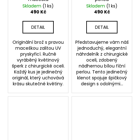
Skladem
(1 ks)
Skladem
(1 ks)
490 Kč
490 Kč
DETAIL
DETAIL
Originální brož s pravou
Představujeme vám náš
maceškou zalitou UV
jednoduchý, elegantní
pryskyřicí. Ručně
náhrdelník z chirurgické
vyráběný květinový
oceli, zdobený
šperk z chirurgické oceli.
nádhernou bílou říční
Každý kus je jedinečný
perlou. Tento jedinečný
originál, který uchovává
klenot spojuje špičkový
krásu skutečné květiny.
design s odolnými...