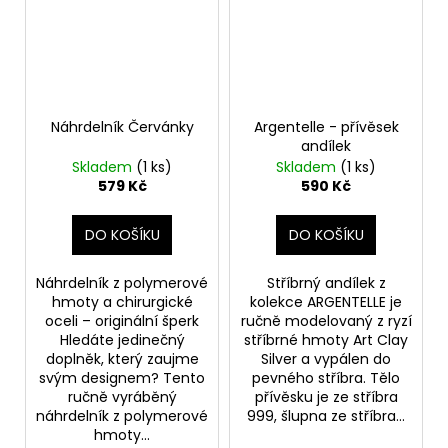
Náhrdelník Červánky
Argentelle - přívěsek
andílek
Skladem
(1 ks)
Skladem
(1 ks)
579 Kč
590 Kč
DO KOŠÍKU
DO KOŠÍKU
Náhrdelník z polymerové
Stříbrný andílek z
hmoty a chirurgické
kolekce ARGENTELLE je
oceli – originální šperk
ručně modelovaný z ryzí
Hledáte jedinečný
stříbrné hmoty Art Clay
doplněk, který zaujme
Silver a vypálen do
svým designem? Tento
pevného stříbra. Tělo
ručně vyráběný
přívěsku je ze stříbra
náhrdelník z polymerové
999, šlupna ze stříbra...
hmoty...