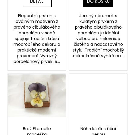
t
č
DETAIL
DO KOŠÍKU
u
ů
j
Elegantní prsten s
Jemný náramek s
e
oválným motivem z
kulatým prvkem z
m
pravého cibulákového
pravého cibulákového
porcelánu v sobě
porcelánu je ideální
e
spojuje tradiční krásu
volbou pro milovnice
modrobílého dekoru a
čistého a nadčasového
praktické moderní
stylu. Tradiční modrobílý
NÁHRDELNÍK
provedení. Výrazný
dekor krásně vyniká na...
ETERNELLE
porcelánový prvek je...
DROBNÁ
ORCHIDEJ
720
Kč
Brož Eternelle
Náhrdelník s říční
maceška
perlou