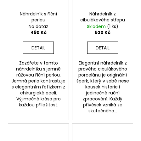
Náhrdelník s říční
Náhrdelník z
perlou
cibulákového střepu
Na dotaz
Skladem
(1 ks)
490 Kč
520 Kč
DETAIL
DETAIL
Zazářete v tomto
Elegantní náhrdelník z
náhrdelníku s jemně
pravého cibulákového
růžovou říční perlou.
porcelánu je originální
Jemná perla kontrastuje
šperk, který v sobě nese
s elegantním řetízkem z
kousek historie i
chirurgické oceli.
jedinečné ruční
Výjimečná krása pro
zpracování. Každý
každou příležitost.
přívěsek vzniká ze
skutečného...