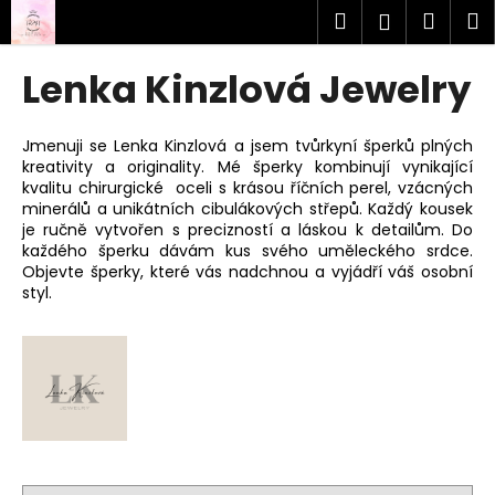
K
Přejít
Hledat
Náku
M
Přihlášen
na
o
obsah
Zpět
Zpět
košík
š
Lenka Kinzlová Jewelry
í
C
k
o
Jmenuji se Lenka Kinzlová a jsem tvůrkyní šperků plných
kreativity a originality. Mé šperky kombinují vynikající
p
kvalitu chirurgické oceli s krásou říčních perel, vzácných
o
minerálů a unikátních cibulákových střepů. Každý kousek
t
je ručně vytvořen s precizností a láskou k detailům. Do
každého šperku dávám kus svého uměleckého srdce.
ř
Objevte šperky, které vás nadchnou a vyjádří váš osobní
e
styl.
b
u
j
e
t
e
n