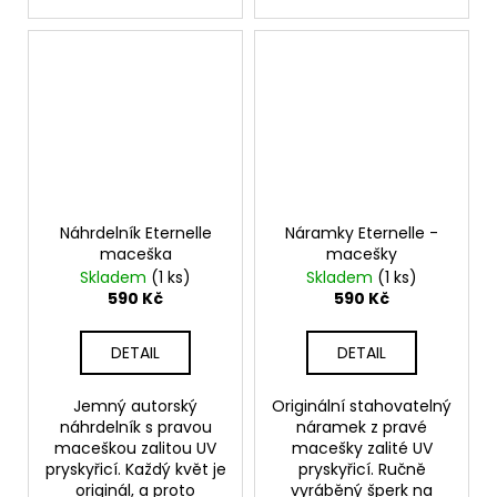
Náhrdelník Eternelle
Náramky Eternelle -
maceška
macešky
Skladem
(1 ks)
Skladem
(1 ks)
590 Kč
590 Kč
DETAIL
DETAIL
Jemný autorský
Originální stahovatelný
náhrdelník s pravou
náramek z pravé
maceškou zalitou UV
macešky zalité UV
pryskyřicí. Každý květ je
pryskyřicí. Ručně
originál, a proto
vyráběný šperk na