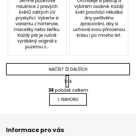
Jemné puzetové
Orchideje si pěstuji a
náušnice z pravých
vybírám osobně. Každý
květů zalitých UV
květ prochází několika
pryskyřicí. Vyberte si
dny pečlivého
variantu z hortenzie,
zpracování, aby si
macešky nebo šeříku.
uchoval svou přirozenou
Každý pár je ručně
krásu i po mnoho let.
vyráběný originál s
puzetou z...
NAČÍST 12 DALŠÍCH
S
1
4
t
O
r
38
položek celkem
v
á
NAHORU
l
n
k
á
o
d
Z
v
a
á
á
c
Informace pro vás
n
p
í
í