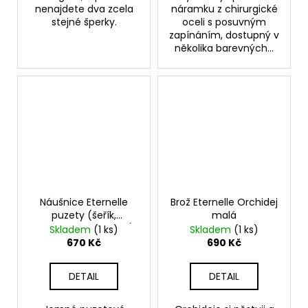
nenajdete dva zcela
náramku z chirurgické
stejné šperky.
oceli s posuvným
zapínáním, dostupný v
několika barevných...
Náušnice Eternelle
Brož Eternelle Orchidej
puzety (šeřík,
malá
hortenzie, maceška)
Skladem
(1 ks)
Skladem
(1 ks)
670 Kč
690 Kč
DETAIL
DETAIL