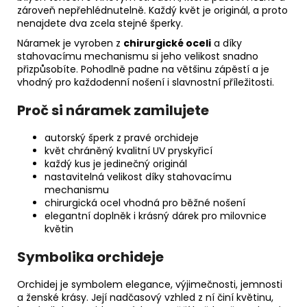
zároveň nepřehlédnutelně. Každý květ je originál, a proto
nenajdete dva zcela stejné šperky.
Náramek je vyroben z
chirurgické oceli
a díky
stahovacímu mechanismu si jeho velikost snadno
přizpůsobíte. Pohodlně padne na většinu zápěstí a je
vhodný pro každodenní nošení i slavnostní příležitosti.
Proč si náramek zamilujete
autorský šperk z pravé orchideje
květ chráněný kvalitní UV pryskyřicí
každý kus je jedinečný originál
nastavitelná velikost díky stahovacímu
mechanismu
chirurgická ocel vhodná pro běžné nošení
elegantní doplněk i krásný dárek pro milovnice
květin
Symbolika orchideje
Orchidej je symbolem elegance, výjimečnosti, jemnosti
a ženské krásy. Její nadčasový vzhled z ní činí květinu,