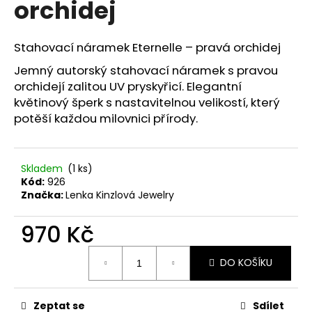
orchidej
a
j
Stahovací náramek Eternelle – pravá orchidej
í
t
Jemný autorský stahovací náramek s pravou
orchidejí zalitou UV pryskyřicí. Elegantní
?
květinový šperk s nastavitelnou velikostí, který
potěší každou milovnici přírody.
HLEDAT
Skladem
(1 ks)
Kód:
926
Značka:
Lenka Kinzlová Jewelry
D
970 Kč
o
p
Měrná
DO KOŠÍKU
cena:
o
r
u
Zeptat se
Sdílet