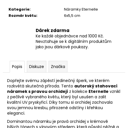
č
u
Kategorie
:
Náramky Eternelle
j
Rozměr květu
:
6x5,5 cm
e
m
Dárek zdarma
e
Ke každé objednávce nad 1000 Kč.
Nevztahuje se k digitálním produktům
jako jsou dárkové poukazy.
NÁHRDELNÍK
ETERNELLE
ŠEŘÍK
790
Popis
Diskuze
Značka
Kč
Dopřejte svému zápěstí jedinečný šperk, ve kterém
rozkvétá skutečná příroda. Tento
autorský stahovací
náramek s pravou orchidejí
z kolekce
Eternelle
vznikl
z pečlivě vybraného květu, který byl usušen a zalit
kvalitní UV pryskyřicí. Díky tomu si orchidej zachovala
svou jemnou kresbu, přirozené odstíny i křehkou
eleganci.
Dominantou náramku je pravá orchidej v krémově
bílých tónech s vínovým středem, která působí něžně a