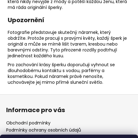
která nikdy nevyjde z módy a potěší každou ženu, která
má ráda originální šperky.
Upozornění
Fotografie představuje skutečný náramek, který
obdržíte. Protože pracuji s pravými květy, každý šperk je
originál a může se mírně lišit tvarem, kresbou nebo
barevnými odstíny. Tyto přirozené rozdíly podtrhují
jedinečnost každého kusu.
Pro zachování krásy šperku doporučuji vyhnout se
dlouhodobému kontaktu s vodou, parfémy a
kosmetikou. Pokud náramek právě nenosíte,
uchovávejte jej mimo přímé sluneční světlo.
Z
á
Informace pro vás
p
a
Obchodní podmínky
t
Podmínky ochrany osobních údajů
Vzorový formulář odstoupení od smlouvy