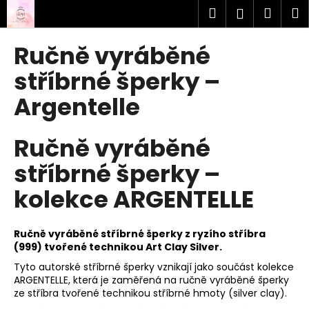
K
Přejít
Hledat
Náku
M
Přihlášen
na
o
obsah
Zpět
Zpět
košík
š
Ručně vyráběné
í
C
stříbrné šperky –
k
o
Argentelle
p
o
Ručně vyráběné
t
ř
stříbrné šperky –
e
kolekce ARGENTELLE
b
u
j
Ručně vyráběné stříbrné šperky z ryzího stříbra
(999) tvořené technikou Art Clay Silver.
e
Tyto autorské stříbrné šperky vznikají jako součást kolekce
t
ARGENTELLE, která je zaměřená na ručně vyráběné šperky
e
ze stříbra tvořené technikou stříbrné hmoty (silver clay).
n