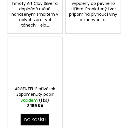
hmoty Art Clay Silver a
vypálený do pevného
doplněné ručně
stříbra. Propletený tvar
nanášeným smaltem v
připomíná plynoucí vlny
teplých zemitých
a zachycuje...
tónech. Tělo...
ARGENTELLE přívěsek
Zapomenutý papír
Skladem
(1 ks)
2 169 Kč
DO KOŠÍKU