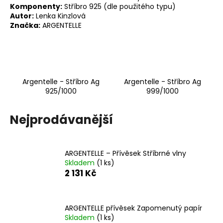
č
Komponenty:
Stříbro 925 (dle použitého typu)
u
Autor:
Lenka Kinzlová
j
Značka:
ARGENTELLE
e
m
e
Argentelle - Stříbro Ag
Argentelle - Stříbro Ag
NÁHRDELNÍK
925/1000
999/1000
ETERNELLE
ŠEŘÍK
720
Nejprodávanější
Kč
ARGENTELLE – Přívěsek Stříbrné vlny
Skladem
(1 ks)
2 131 Kč
ARGENTELLE přívěsek Zapomenutý papír
Skladem
(1 ks)