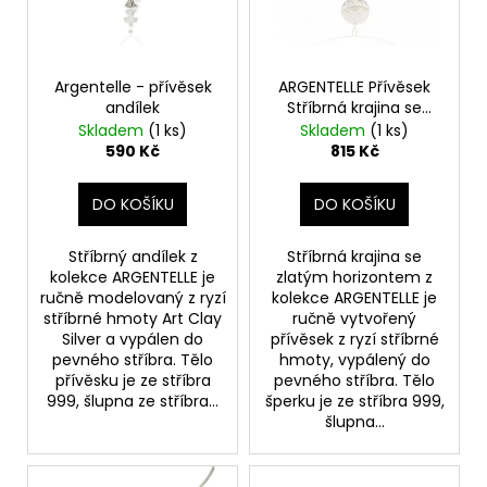
s
k
p
t
r
ů
o
Argentelle - přívěsek
ARGENTELLE Přívěsek
andílek
Stříbrná krajina se
d
zlatým horizontem
Skladem
(1 ks)
Skladem
(1 ks)
u
590 Kč
815 Kč
k
t
DO KOŠÍKU
DO KOŠÍKU
ů
Stříbrný andílek z
Stříbrná krajina se
kolekce ARGENTELLE je
zlatým horizontem z
ručně modelovaný z ryzí
kolekce ARGENTELLE je
stříbrné hmoty Art Clay
ručně vytvořený
Silver a vypálen do
přívěsek z ryzí stříbrné
pevného stříbra. Tělo
hmoty, vypálený do
přívěsku je ze stříbra
pevného stříbra. Tělo
999, šlupna ze stříbra...
šperku je ze stříbra 999,
šlupna...