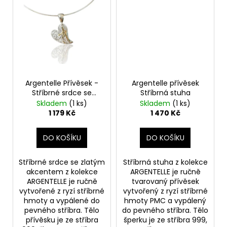
Argentelle Přívěsek -
Argentelle přívěsek
Stříbrné srdce se
Stříbrná stuha
zlatým akcentem
Skladem
(1 ks)
Skladem
(1 ks)
1 179 Kč
1 470 Kč
DO KOŠÍKU
DO KOŠÍKU
Stříbrné srdce se zlatým
Stříbrná stuha z kolekce
akcentem z kolekce
ARGENTELLE je ručně
ARGENTELLE je ručně
tvarovaný přívěsek
vytvořené z ryzí stříbrné
vytvořený z ryzí stříbrné
hmoty a vypálené do
hmoty PMC a vypálený
pevného stříbra. Tělo
do pevného stříbra. Tělo
přívěsku je ze stříbra
šperku je ze stříbra 999,