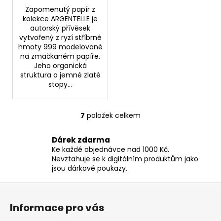
Zapomenutý papír z
kolekce ARGENTELLE je
autorský přívěsek
vytvořený z ryzí stříbrné
hmoty 999 modelované
na zmačkaném papíře.
Jeho organická
struktura a jemné zlaté
stopy...
7
položek celkem
O
v
Dárek zdarma
l
Ke každé objednávce nad 1000 Kč.
á
Nevztahuje se k digitálním produktům jako
d
jsou dárkové poukazy.
a
c
Z
í
á
p
Informace pro vás
p
r