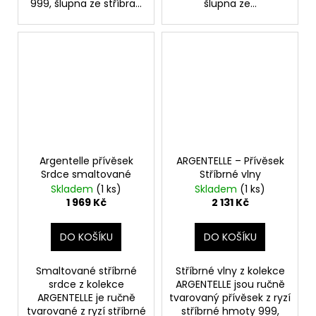
999, šlupna ze stříbra...
šlupna ze...
Argentelle přívěsek
ARGENTELLE – Přívěsek
Srdce smaltované
Stříbrné vlny
Skladem
(1 ks)
Skladem
(1 ks)
1 969 Kč
2 131 Kč
DO KOŠÍKU
DO KOŠÍKU
Smaltované stříbrné
Stříbrné vlny z kolekce
srdce z kolekce
ARGENTELLE jsou ručně
ARGENTELLE je ručně
tvarovaný přívěsek z ryzí
tvarované z ryzí stříbrné
stříbrné hmoty 999,