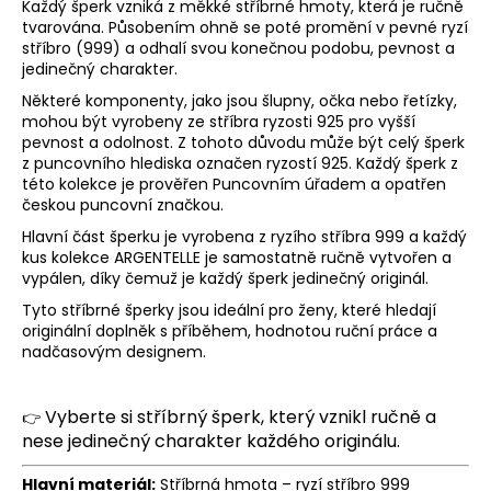
Každý šperk vzniká z měkké stříbrné hmoty, která je ručně
a
tvarována. Působením ohně se poté promění v pevné ryzí
stříbro (999) a odhalí svou konečnou podobu, pevnost a
j
jedinečný charakter.
í
Některé komponenty, jako jsou šlupny, očka nebo řetízky,
t
mohou být vyrobeny ze stříbra ryzosti 925 pro vyšší
?
pevnost a odolnost. Z tohoto důvodu může být celý šperk
z puncovního hlediska označen ryzostí 925. Každý šperk z
této kolekce je prověřen Puncovním úřadem a opatřen
českou puncovní značkou.
Hlavní část šperku je vyrobena z ryzího stříbra 999 a každý
HLEDAT
kus kolekce ARGENTELLE je samostatně ručně vytvořen a
vypálen, díky čemuž je každý šperk jedinečný originál.
Tyto stříbrné šperky jsou ideální pro ženy, které hledají
originální doplněk s příběhem, hodnotou ruční práce a
D
nadčasovým designem.
o
p
Vyberte si stříbrný šperk, který vznikl ručně a
o
👉
nese jedinečný charakter každého originálu.
r
u
Hlavní materiál:
Stříbrná hmota – ryzí stříbro 999