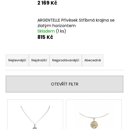
2 169 Kč
ARGENTELLE Přívěsek Stříbrná krajina se
zlatým horizontem
Skladem
(1 ks)
815 Kč
Ř
a
Nejlevnější
Nejdražší
Nejprodávanější
Abecedně
z
e
n
OTEVŘÍT FILTR
í
p
V
r
ý
o
p
d
i
u