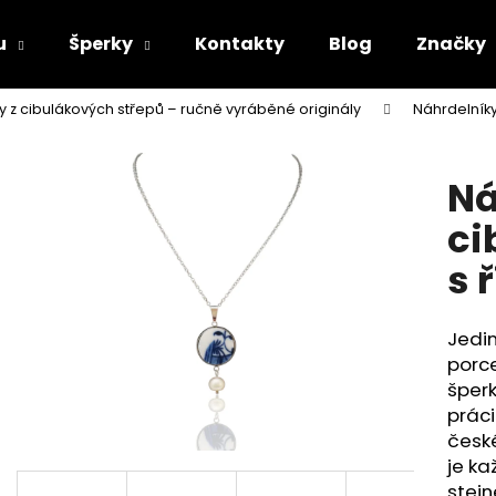
u
Šperky
Kontakty
Blog
Značky
y z cibulákových střepů – ručně vyráběné originály
Náhrdelník
Co potřebujete najít?
Ná
HLEDAT
ci
s 
Doporučujeme
Jedin
porce
šperk
práci
česk
je ka
stejn