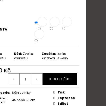
LLE ORCHIDEJ
ANTA
te
Kód:
Zvolte
Značka:
Lenka
antu
variantu
Kinzlová Jewelry
0 Kč
ná
DO KOŠÍKU
:
Tisk
gorie
:
Náhrdelníky
Zeptat se
élka
45 nebo 50 cm
zku
:
Sdílet