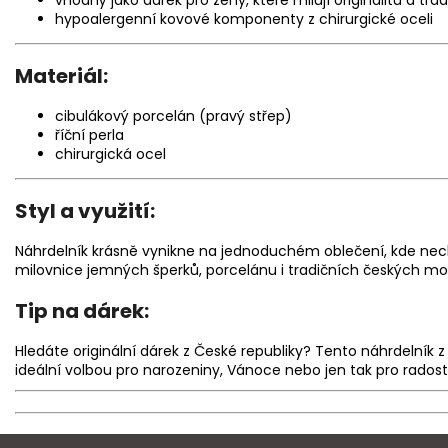
vhodný jako dárek pro ženy, které milují originalitu a trad
hypoalergenní kovové komponenty z chirurgické oceli
Materiál:
cibulákový porcelán (pravý střep)
říční perla
chirurgická ocel
Styl a využití:
Náhrdelník krásně vynikne na jednoduchém oblečení, kde nech
milovnice jemných šperků, porcelánu i tradičních českých mo
Tip na dárek:
Hledáte originální dárek z České republiky? Tento náhrdelník z
ideální volbou pro narozeniny, Vánoce nebo jen tak pro radost