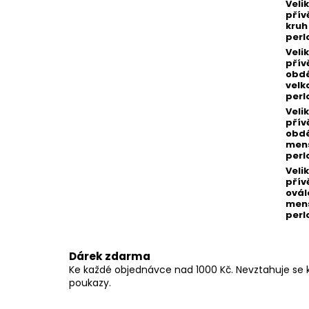
Veli
přív
kruh
perl
Veli
přív
obdé
velk
perl
Veli
přív
obdé
men
perl
Veli
přív
ovál
men
perl
Dárek zdarma
Ke každé objednávce nad 1000 Kč. Nevztahuje se 
poukazy.