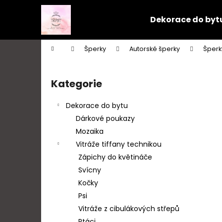
K
Přejít
na
o
Dekorace do byt
obsah
Zpět
Zpět
š
do
do
í
Domů
Šperky
Autorské šperky
Šperk
k
obchodu
obchodu
P
o
Kategorie
Přeskočit
s
kategorie
t
Dekorace do bytu
r
Dárkové poukazy
a
Mozaika
n
Vitráže tiffany technikou
n
Zápichy do květináče
í
Svícny
p
Kočky
a
Psi
n
Vitráže z cibulákových střepů
e
Ptáci