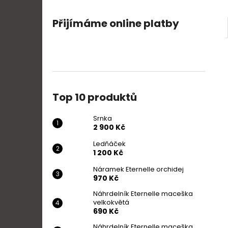
Přijímáme online platby
Top 10 produktů
Srnka
2 900 Kč
Ledňáček
1 200 Kč
Náramek Eternelle orchidej
970 Kč
Náhrdelník Eternelle maceška
velkokvětá
690 Kč
Náhrdelník Eternelle maceška