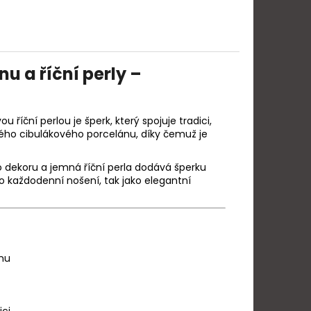
u a říční perly –
říční perlou je šperk, který spojuje tradici,
ského cibulákového porcelánu, díky čemuž je
 dekoru a jemná říční perla dodává šperku
ro každodenní nošení, tak jako elegantní
ánu