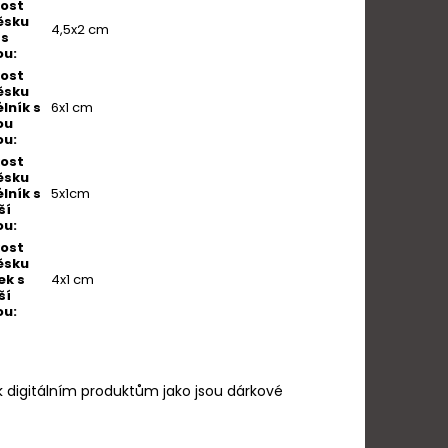
kost
ěsku
4,5x2 cm
 s
ou
:
kost
ěsku
lník s
6x1 cm
ou
ou
:
kost
ěsku
lník s
5x1cm
ší
ou
:
kost
ěsku
ek s
4x1 cm
ší
ou
:
k digitálním produktům jako jsou dárkové