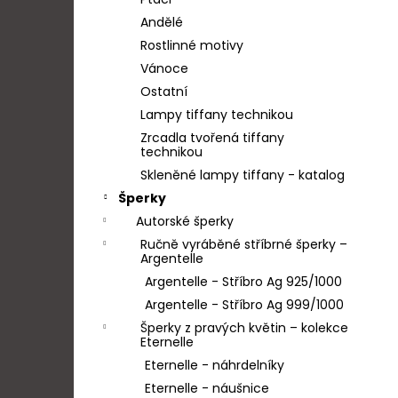
SRNKA
l
Andělé
2 900 Kč
Rostlinné motivy
Vánoce
Ostatní
Lampy tiffany technikou
Zrcadla tvořená tiffany
technikou
Skleněné lampy tiffany - katalog
Šperky
Autorské šperky
Ručně vyráběné stříbrné šperky –
Argentelle
Argentelle - Stříbro Ag 925/1000
Argentelle - Stříbro Ag 999/1000
Šperky z pravých květin – kolekce
Eternelle
Eternelle - náhrdelníky
Eternelle - náušnice