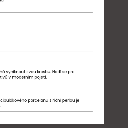
ici
á vyniknout svou kresbu. Hodí se pro
tivů v moderním pojetí.
 cibulákového porcelánu s říční perlou je
.