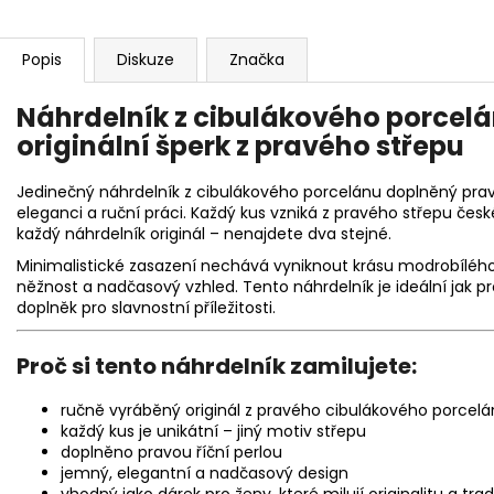
Popis
Diskuze
Značka
Náhrdelník z cibulákového porcelán
originální šperk z pravého střepu
Jedinečný náhrdelník z cibulákového porcelánu doplněný pravou 
eleganci a ruční práci. Každý kus vzniká z pravého střepu če
každý náhrdelník originál – nenajdete dva stejné.
Minimalistické zasazení nechává vyniknout krásu modrobílého
něžnost a nadčasový vzhled. Tento náhrdelník je ideální jak p
doplněk pro slavnostní příležitosti.
Proč si tento náhrdelník zamilujete:
ručně vyráběný originál z pravého cibulákového porcel
každý kus je unikátní – jiný motiv střepu
doplněno pravou říční perlou
jemný, elegantní a nadčasový design