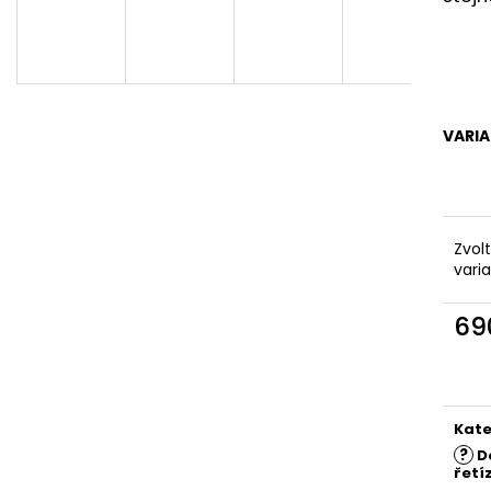
LEDŇÁČEK
NÁRAMEK ETERNE
1 200 Kč
970 Kč
VARI
Zvol
vari
69
Měr
cena
Kate
?
D
řetí