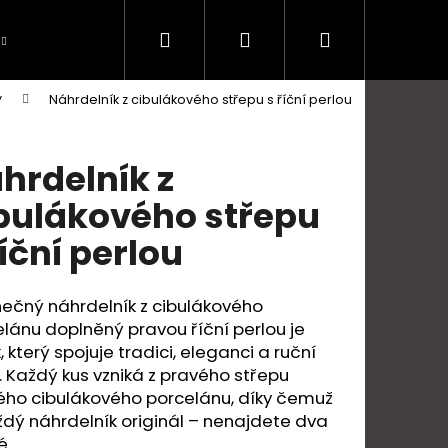
Hledat
Přihlášení
Nákupní
y
Náhrdelník z cibulákového střepu s říční perlou
košík
hrdelník z
bulákového střepu
říční perlou
ečný náhrdelník z cibulákového
lánu doplněný pravou říční perlou je
, který spojuje tradici, eleganci a ruční
. Každý kus vzniká z pravého střepu
Následující
ého cibulákového porcelánu, díky čemuž
ždý náhrdelník originál – nenajdete dva
é.