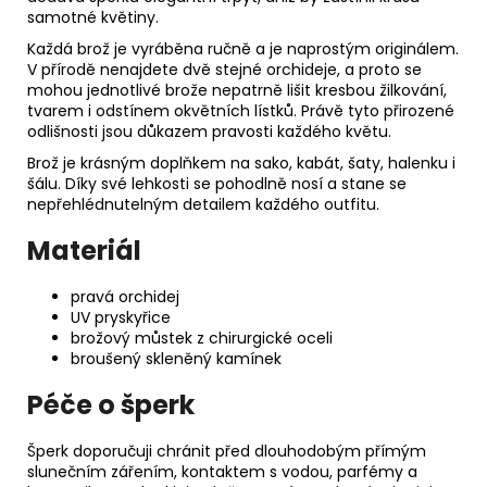
samotné květiny.
Každá brož je vyráběna ručně a je naprostým originálem.
V přírodě nenajdete dvě stejné orchideje, a proto se
mohou jednotlivé brože nepatrně lišit kresbou žilkování,
tvarem i odstínem okvětních lístků. Právě tyto přirozené
odlišnosti jsou důkazem pravosti každého květu.
Brož je krásným doplňkem na sako, kabát, šaty, halenku i
šálu. Díky své lehkosti se pohodlně nosí a stane se
nepřehlédnutelným detailem každého outfitu.
Materiál
pravá orchidej
UV pryskyřice
brožový můstek z chirurgické oceli
broušený skleněný kamínek
Péče o šperk
Šperk doporučuji chránit před dlouhodobým přímým
slunečním zářením, kontaktem s vodou, parfémy a