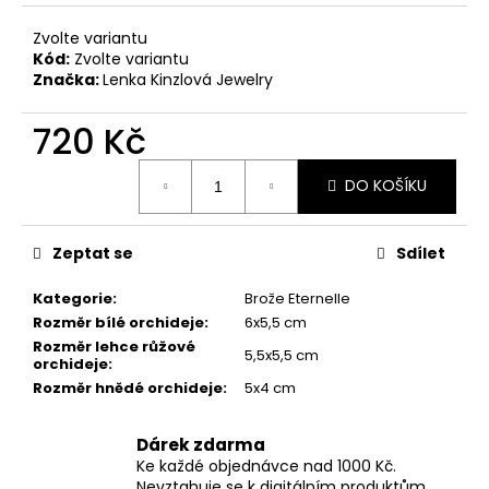
č
u
Zvolte variantu
j
Kód:
Zvolte variantu
e
Značka:
Lenka Kinzlová Jewelry
m
e
720 Kč
Měrná
DO KOŠÍKU
NÁHRDELNÍK
cena:
ETERNELLE
HORTENZIE
720
Zeptat se
Sdílet
Kč
Kategorie
:
Brože Eternelle
Rozměr bílé orchideje
:
6x5,5 cm
Rozměr lehce růžové
5,5x5,5 cm
orchideje
:
Rozměr hnědé orchideje
:
5x4 cm
Dárek zdarma
Ke každé objednávce nad 1000 Kč.
Nevztahuje se k digitálním produktům