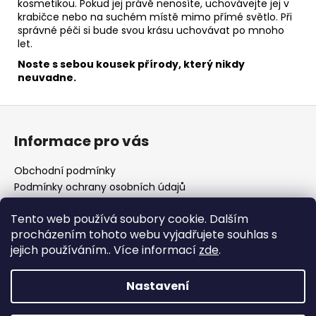
kosmetikou. Pokud jej právě nenosíte, uchovávejte jej v
krabičce nebo na suchém místě mimo přímé světlo. Při
správné péči si bude svou krásu uchovávat po mnoho
let.
Noste s sebou kousek přírody, který nikdy
neuvadne.
Z
á
Informace pro vás
p
a
Obchodní podmínky
t
Podmínky ochrany osobních údajů
í
Vzorový formulář odstoupení od smlouvy
Tento web používá soubory cookie. Dalším
Kontakty
procházením tohoto webu vyjadřujete souhlas s
Blog
jejich používáním.. Více informací
zde
.
České puncovní značky
Nastavení
Vytvořil Shoptet