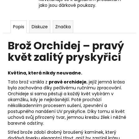
jako jsou dárkové poukazy.
Popis
Diskuze
Značka
Brož Orchidej – pravý
květ zalitý pryskyřicí
Květina, která nikdy neuvadne.
Tato brož vznikla z
pravé orchideje
, jejíž jemná krása
byla zachována díky pečlivému ručnímu zpracování.
Orchideje si sama pěstuji a každý květ vybírám v
okamžiku, kdy je nejkrásnější. Poté prochází
několikadenním procesem sušení, zpevnění a
postupného nanášení UV pryskyřice. Díky tomu si květ
uchová svůj přirozený tvar, jemnou kresbu žilek i něžné
barevné odstíny.
Střed brože zdobí drobný broušený kamínek, který
dodává šperku elegantní třpyt, aniž by zastínil krásu