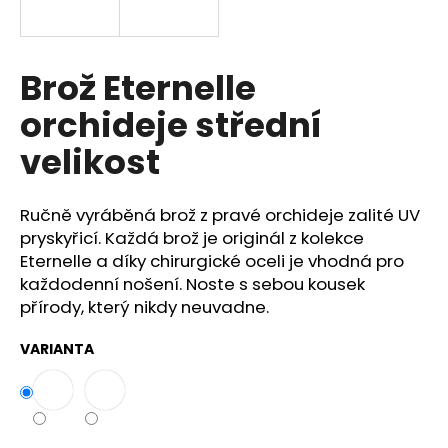
a
j
í
Brož Eternelle
t
orchideje střední
?
velikost
Ručně vyráběná brož z pravé orchideje zalité UV
HLEDAT
pryskyřicí. Každá brož je originál z kolekce
Eternelle a díky chirurgické oceli je vhodná pro
každodenní nošení. Noste s sebou kousek
přírody, který nikdy neuvadne.
D
o
VARIANTA
p
o
r
u