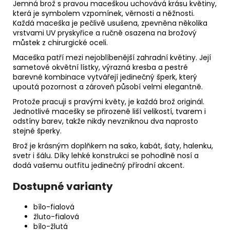
Jemná brož s pravou maceškou uchovává krásu květiny,
která je symbolem vzpomínek, věrnosti a něžnosti.
Každá maceška je pečlivě usušena, zpevněna několika
vrstvami UV pryskyřice a ručně osazena na brožový
můstek z chirurgické oceli.
Maceška patří mezi nejoblíbenější zahradní květiny. Její
sametové okvětní lístky, výrazná kresba a pestré
barevné kombinace vytvářejí jedinečný šperk, který
upoutá pozornost a zároveň působí velmi elegantně.
Protože pracuji s pravými květy, je každá brož originál.
Jednotlivé macešky se přirozeně liší velikostí, tvarem i
odstíny barev, takže nikdy nevzniknou dva naprosto
stejné šperky.
Brož je krásným doplňkem na sako, kabát, šaty, halenku,
svetr i šálu. Díky lehké konstrukci se pohodlně nosí a
dodá vašemu outfitu jedinečný přírodní akcent.
Dostupné varianty
bílo-fialová
žluto-fialová
bílo-žlutá