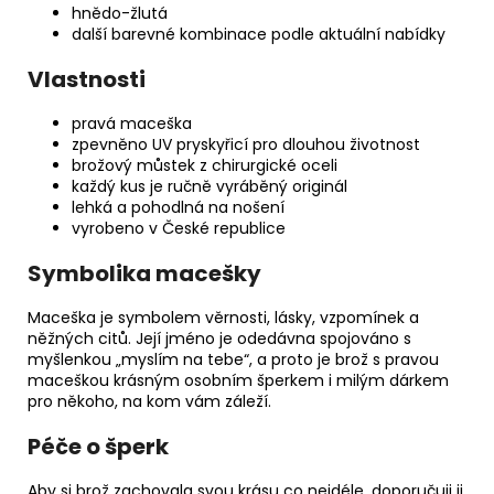
hnědo-žlutá
další barevné kombinace podle aktuální nabídky
Vlastnosti
pravá maceška
zpevněno UV pryskyřicí pro dlouhou životnost
brožový můstek z chirurgické oceli
každý kus je ručně vyráběný originál
lehká a pohodlná na nošení
vyrobeno v České republice
Symbolika macešky
Maceška je symbolem věrnosti, lásky, vzpomínek a
něžných citů. Její jméno je odedávna spojováno s
myšlenkou „myslím na tebe“, a proto je brož s pravou
maceškou krásným osobním šperkem i milým dárkem
pro někoho, na kom vám záleží.
Péče o šperk
Aby si brož zachovala svou krásu co nejdéle, doporučuji ji