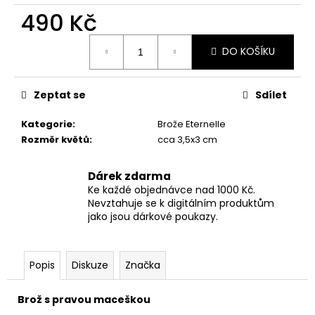
č
490 Kč
u
j
Měrná
e
DO KOŠÍKU
cena:
m
e
Zeptat se
Sdílet
NÁHRDELNÍK
Kategorie
:
Brože Eternelle
ETERNELLE
Rozměr květů
:
cca 3,5x3 cm
ŠEŘÍK
720
Kč
Dárek zdarma
Ke každé objednávce nad 1000 Kč.
Nevztahuje se k digitálním produktům
jako jsou dárkové poukazy.
Popis
Diskuze
Značka
Brož s pravou maceškou