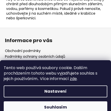
chránit před dlouhodobým přímým slunečním zářením,
vodou, parfémy a kosmetikou. Pokud ji právě nenosíte,
uchovávejte ji na suchém místě, ideálně v krabičce
nebo šperkovnici.
Z
á
Informace pro vás
p
a
Obchodní podmínky
t
Podmínky ochrany osobních údajů
í
Vzorový formulář odstoupení od smlouvy
Tento web používá soubory cookie. Dalším
Kontakty
procházením tohoto webu vyjadřujete souhlas s
Blog
jejich používáním.. Více informací
zde
.
České puncovní značky
Nastavení
Vytvořil Shoptet
Copyright 2026
obchod.bizuterie-trpyt.cz
. Všechna
Souhlasím
práva vyhrazena.