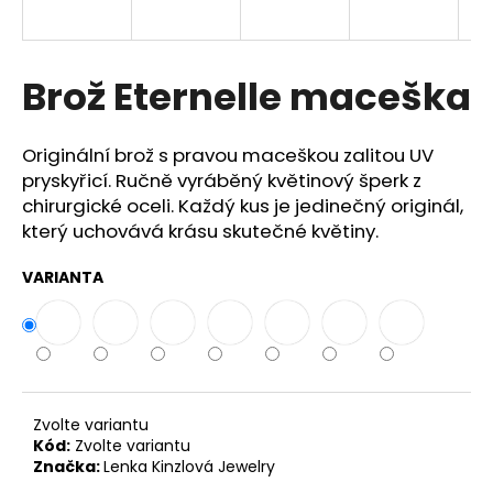
a
j
í
Brož Eternelle maceška
t
?
Originální brož s pravou maceškou zalitou UV
pryskyřicí. Ručně vyráběný květinový šperk z
chirurgické oceli. Každý kus je jedinečný originál,
který uchovává krásu skutečné květiny.
HLEDAT
VARIANTA
D
o
p
o
Zvolte variantu
r
Kód:
Zvolte variantu
Značka:
Lenka Kinzlová Jewelry
u