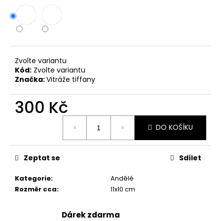
č
u
j
e
m
e
Zvolte variantu
Kód:
Zvolte variantu
Značka:
Vitráže tiffany
NÁHRDELNÍK
ETERNELLE
HORTENZIE
300 Kč
720
Měrná
Kč
DO KOŠÍKU
cena:
Zeptat se
Sdílet
Kategorie
:
Andělé
Rozměr cca
:
11x10 cm
Dárek zdarma