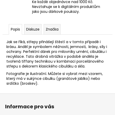
Ke každé objednávce nad 1000 Kč.
Nevztahuje se k digitálním produktům
jako jsou dárkové poukazy.
Popis
Diskuze
Značka
Jak se říká, střepy přinášejí štěstí a v tomto případě i
krásu. Anděl je symbolem něžnosti, jemnosti, krásy, síly i
ochrany. Perfektní dárek pro milovníky umění, cibuláku i
recyklace. Tato drobná vitrážka v podobě anděla je
tvořená tiffany technikou v kombinaci porcelánového
střepu s dekorem klasického cibuláku a skla.
Fotografie je ilustrační. Můžete si vybrat mezi vzorem,
který má v sukýnce cibulku (granátové jablko) nebo
srdíčko (broskev).
Z
á
Informace pro vás
p