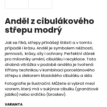
a
j
í
Anděl z cibulákového
t
střepu modrý
?
Jak se říká, střepy přinášejí štěstí a v tomto
případě i krásu. Anděl je symbolem něžnosti,
jemnosti, krásy, síly i ochrany. Perfektní dárek
HLEDAT
pro milovníky umění, cibuláku i recyklace. Tato
drobná vitrážka v podobě anděla je tvořená
tiffany technikou v kombinaci porcelánového
střepu s dekorem klasického cibuláku a skla.
D
o
Fotografie je ilustrační. Můžete si vybrat mezi
p
vzorem, který má v sukýnce cibulku (granátové
o
jablko) nebo srdíčko (broskev).
r
u
VARIANTA