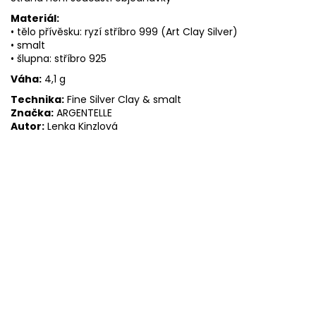
Materiál:
• tělo přívěsku: ryzí stříbro 999 (Art Clay Silver)
• smalt
• šlupna: stříbro 925
Váha:
4,1 g
Technika:
Fine Silver Clay & smalt
Značka:
ARGENTELLE
Autor:
Lenka Kinzlová