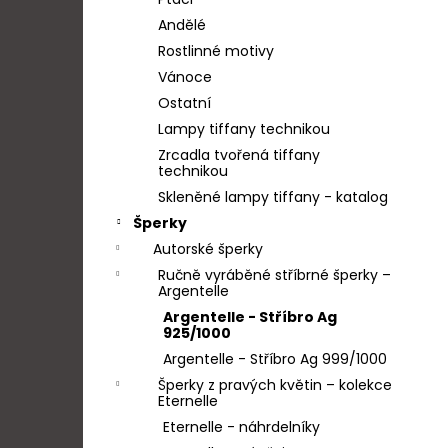
SRNKA
l
Andělé
2 900 Kč
Rostlinné motivy
Vánoce
Ostatní
Lampy tiffany technikou
Zrcadla tvořená tiffany
technikou
Skleněné lampy tiffany - katalog
Šperky
Autorské šperky
Ručně vyráběné stříbrné šperky –
Argentelle
Argentelle - Stříbro Ag
925/1000
Argentelle - Stříbro Ag 999/1000
Šperky z pravých květin – kolekce
Eternelle
Eternelle - náhrdelníky