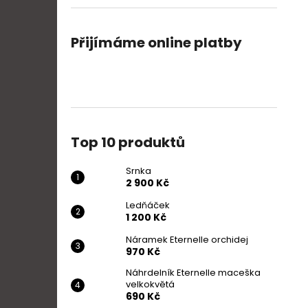
Přijímáme online platby
Top 10 produktů
Srnka
2 900 Kč
Ledňáček
1 200 Kč
Náramek Eternelle orchidej
970 Kč
Náhrdelník Eternelle maceška
velkokvětá
690 Kč