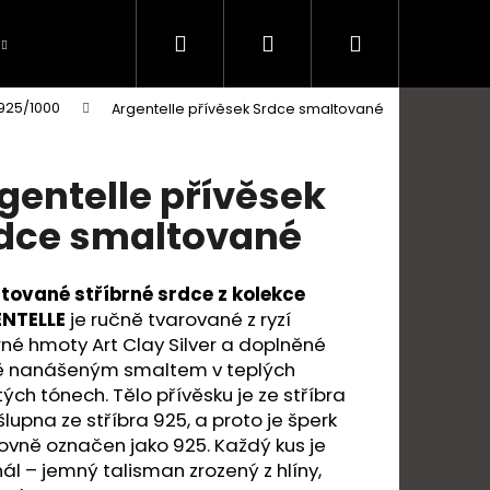
Hledat
Přihlášení
Nákupní
 925/1000
Argentelle přívěsek Srdce smaltované
košík
gentelle přívěsek
dce smaltované
tované stříbrné srdce z kolekce
NTELLE
je ručně tvarované z ryzí
rné hmoty Art Clay Silver a doplněné
ě nanášeným smaltem v teplých
ých tónech. Tělo přívěsku je ze stříbra
Následující
šlupna ze stříbra 925, a proto je šperk
vně označen jako 925. Každý kus je
nál – jemný talisman zrozený z hlíny,