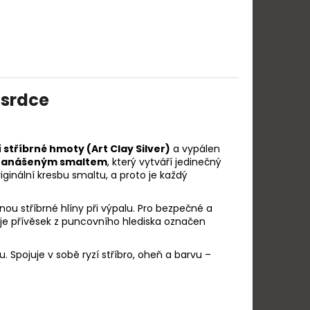
 srdce
í stříbrné hmoty (Art Clay Silver)
a vypálen
nanášeným smaltem
, který vytváří jedinečný
ginální kresbu smaltu, a proto je každý
nou stříbrné hlíny při výpalu. Pro bezpečné a
o je přívěsek z puncovního hlediska označen
lu. Spojuje v sobě ryzí stříbro, oheň a barvu –