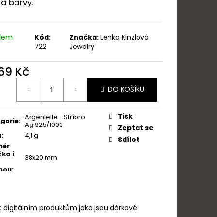
a barvy.
LLE ORCHIDEJ
adem
Kód:
Značka:
Lenka Kinzlová
)
722
Jewelry
969 Kč
ná
DO KOŠÍKU
:
Tisk
Argentelle - Stříbro
gorie
:
Ag 925/1000
Zeptat se
a
:
4,1 g
Sdílet
měr
čka i
38x20 mm
nou
:
k digitálním produktům jako jsou dárkové