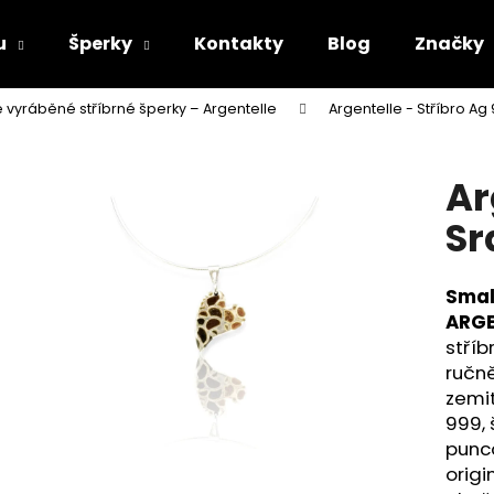
u
Šperky
Kontakty
Blog
Značky
 vyráběné stříbrné šperky – Argentelle
Argentelle - Stříbro Ag
Co potřebujete najít?
Ar
HLEDAT
Sr
Smal
Doporučujeme
ARGE
stříb
ručn
zemit
999, 
punco
origi