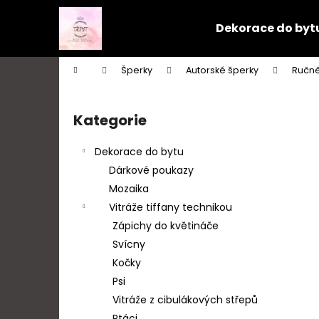
K
Přejít
na
o
Dekorace do byt
obsah
Zpět
Zpět
š
do
do
í
Domů
Šperky
Autorské šperky
Ručně
k
obchodu
obchodu
P
o
Kategorie
Přeskočit
s
kategorie
t
Dekorace do bytu
r
Dárkové poukazy
a
Mozaika
n
Vitráže tiffany technikou
n
Zápichy do květináče
í
Svícny
p
Kočky
a
Psi
n
Vitráže z cibulákových střepů
e
Ptáci