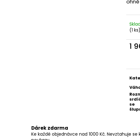
ohně 
LEDŇÁČEK
NÁRAMEK ETERNE
1 200 Kč
970 Kč
Skl
(1 ks
1 
Měr
cena
Kate
Váh
Roz
srdí
se
šlup
Dárek zdarma
Ke každé objednávce nad 1000 Kč. Nevztahuje se 
poukazy.