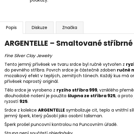
Popis
Diskuze
Značka
ARGENTELLE – Smaltované stříbrné
Fine Silver Clay Jewelry
Tento jemný přívěsek ve tvaru srdce byl ručně vytvořen z
ryz
do pevného stříbra. Povrch srdce je částečně zdoben
ručně 
mozaikový efekt v teplých, zemitých tónech. Každý kus má ori
přívěsek naprostý originál.
Tělo srdce je vyrobeno z
ryzího stříbra 999
, vzniklého přemě
dlouhodobé nošení je použita
šlupna ze stříbra 925
, a prot
ryzostí
925
.
Srdce z kolekce
ARGENTELLE
symbolizuje cit, teplo a vnitřní sí
jemný šperk, který působí jako osobní talisman.
Šperk prošel puncovní kontrolou na Puncovním úřadě.
Struna není součástí objednávky