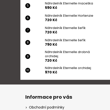
Náhrdelník Eternelle maceška
590 Kč
Náhrdelník Eternelle Hortenzie
720 Kč
Náhrdelník Eternelle šeřík
720 Kč
Náhrdelník Eternelle šeřík
790 Kč
Náhrdelník Eternelle drobná
orchidej
720 Kč
Náhrdelník Eternelle orchidej
970 Kč
Z
á
Informace pro vás
p
a
Obchodní podmínky